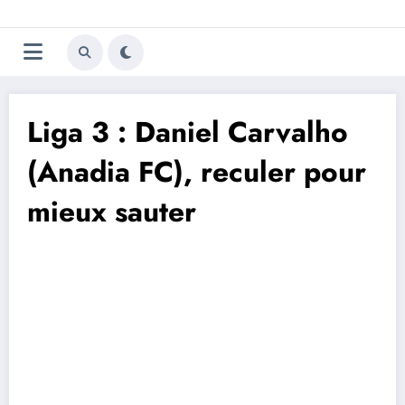
Aller
Trivela
L'actualité du football
au
contenu
portugais
Liga 3 : Daniel Carvalho
(Anadia FC), reculer pour
mieux sauter