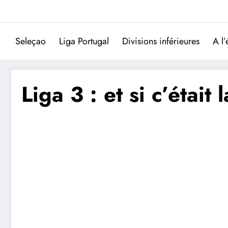
Aller
au
contenu
Seleçao
Liga Portugal
Divisions inférieures
A l’
Liga 3 : et si c’étai