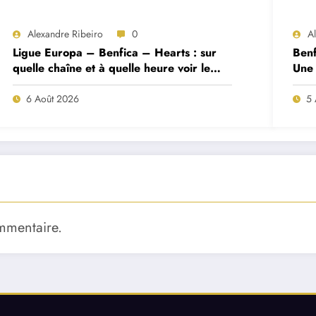
Alexandre Ribeiro
0
A
Ligue Europa – Benfica – Hearts : sur
Benf
quelle chaîne et à quelle heure voir le
Une 
match ?
deux
6 Août 2026
5 
mmentaire.