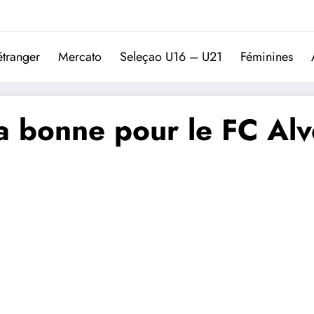
Trivela
L'actualité du football port
étranger
Mercato
Seleçao U16 – U21
Féminines
t la bonne pour le FC Al