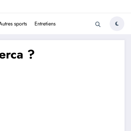
ugais
Autres sports
Entretiens
verca ?