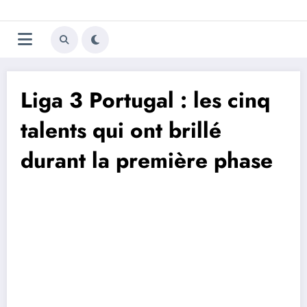
Aller
Trivela
L'actualité du football
au
contenu
portugais
Liga 3 Portugal : les cinq
talents qui ont brillé
durant la première phase