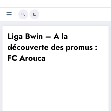
Aller
Trivela
L'actualité du football
au
contenu
portugais
Liga Bwin – A la
découverte des promus :
FC Arouca