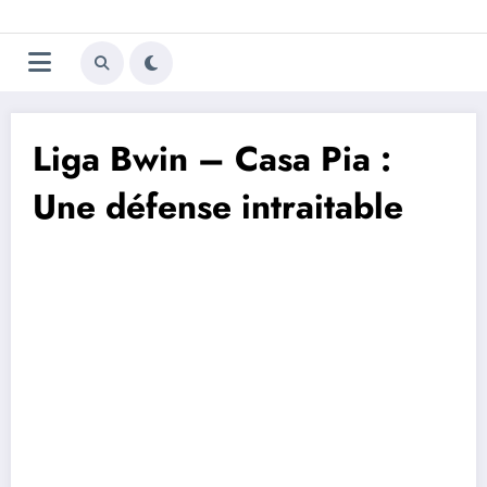
Aller
Trivela
L'actualité du football
au
contenu
portugais
Liga Bwin – Casa Pia :
Une défense intraitable