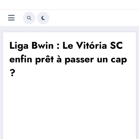
Aller
Trivela
L'actualité du football
au
contenu
portugais
Liga Bwin : Le Vitória SC
enfin prêt à passer un cap
?