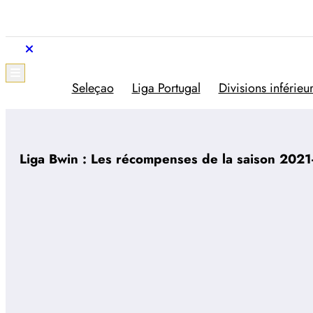
Aller
au
contenu
Trivela
L'actualité du football portugais
Seleçao
Liga Portugal
Divisions inférieu
Liga Bwin : Les récompenses de la saison 2021