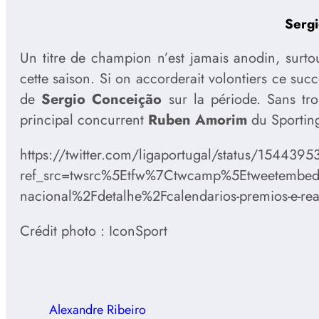
Sergi
Un titre de champion n’est jamais anodin, surto
cette saison. Si on accorderait volontiers ce succè
de
Sergio Conceição
sur la période. Sans tro
principal concurrent
Ruben Amorim
du Sportin
https://twitter.com/ligaportugal/status/1544
ref_src=twsrc%5Etfw%7Ctwcamp%5Etweetembe
nacional%2Fdetalhe%2Fcalendarios-premios-e-reaco
Crédit photo : IconSport
Alexandre Ribeiro