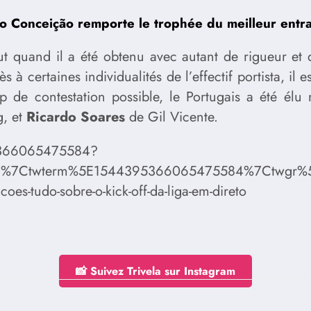
o Conceição remporte le trophée du meilleur entr
ut quand il a été obtenu avec autant de rigueur et 
s à certaines individualités de l’effectif portista, il 
p de contestation possible, le Portugais a été élu
g, et
Ricardo Soares
de Gil Vicente.
395366065475584?
d%7Ctwterm%5E1544395366065475584%7Ctwgr%5E%
es-tudo-sobre-o-kick-off-da-liga-em-direto
📸 Suivez Trivela sur Instagram