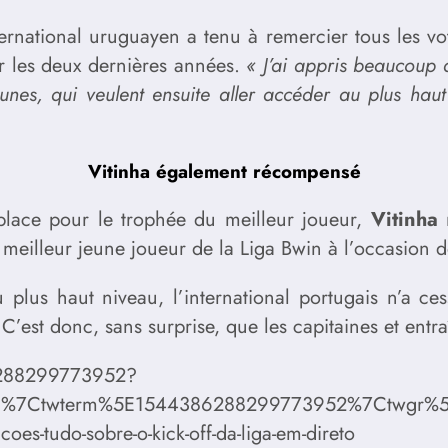
ternational uruguayen a tenu à remercier tous les vo
r les deux dernières années.
« J’ai appris beaucoup 
eunes, qui veulent ensuite aller accéder au plus ha
Vitinha également récompensé
 place pour le trophée du meilleur joueur,
Vitinha
n
u meilleur jeune joueur de la Liga Bwin à l’occasion 
 plus haut niveau, l’international portugais n’a ces
’est donc, sans surprise, que les capitaines et entra
86288299773952?
d%7Ctwterm%5E1544386288299773952%7Ctwgr%5E%
es-tudo-sobre-o-kick-off-da-liga-em-direto