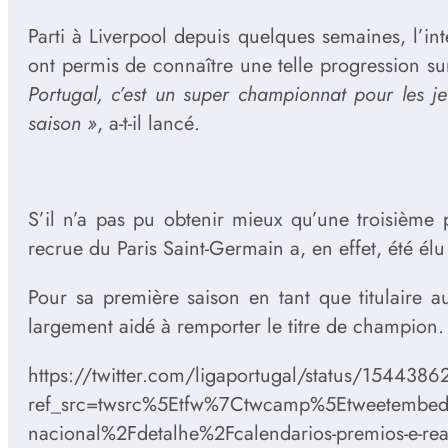
Parti à Liverpool depuis quelques semaines, l’in
ont permis de connaître une telle progression su
Portugal, c’est un super championnat pour les j
saison »
, a-t-il lancé.
S’il n’a pas pu obtenir mieux qu’une troisième
recrue du Paris Saint-Germain a, en effet, été él
Pour sa première saison en tant que titulaire au
largement aidé à remporter le titre de champion. C
https://twitter.com/ligaportugal/status/15443
ref_src=twsrc%5Etfw%7Ctwcamp%5Etweetembe
nacional%2Fdetalhe%2Fcalendarios-premios-e-reaco