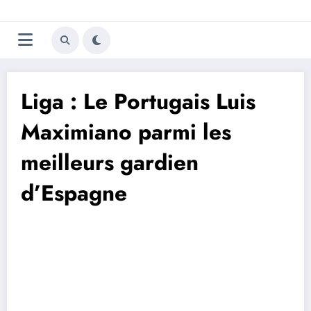
Aller
Trivela
L'actualité du football
au
contenu
portugais
Liga : Le Portugais Luis
Maximiano parmi les
meilleurs gardien
d’Espagne