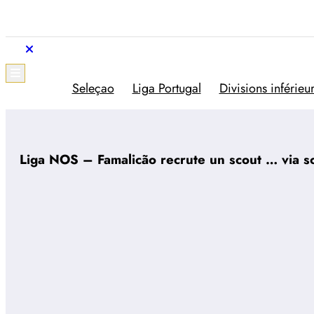
Aller
au
contenu
Trivela
L'actualité du football portugais
Seleçao
Liga Portugal
Divisions inférieu
Liga NOS – Famalicão recrute un scout … via so