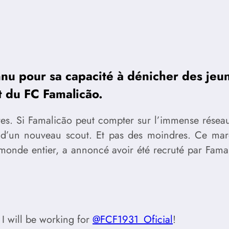
onnu pour sa capacité à dénicher des je
nt du FC Famalicão.
res. Si Famalicão peut compter sur l’immense résea
e d’un nouveau scout. Et pas des moindres. Ce mardi
 monde entier, a annoncé avoir été recruté par Famal
 I will be working for
@FCF1931_Oficial
!