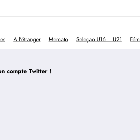
Trivela
L'actualité du football por
res
A l’étranger
Mercato
Seleçao U16 – U21
Fém
n compte Twitter !