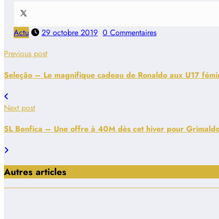
Actu
29 octobre 2019
0 Commentaires
Previous post
Seleção – Le magnifique cadeau de Ronaldo aux U17 fémi
Next post
SL Benfica – Une offre à 40M dès cet hiver pour Grimald
Autres articles