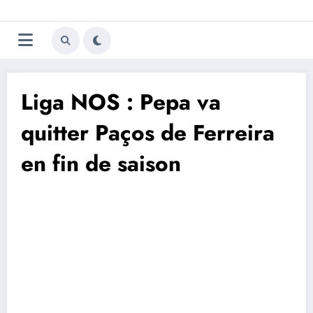
Aller
Trivela
L'actualité du football
au
contenu
portugais
Liga NOS : Pepa va
quitter Paços de Ferreira
en fin de saison