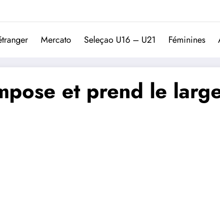
Trivela
L'actualité du football port
étranger
Mercato
Seleçao U16 – U21
Féminines
mpose et prend le large