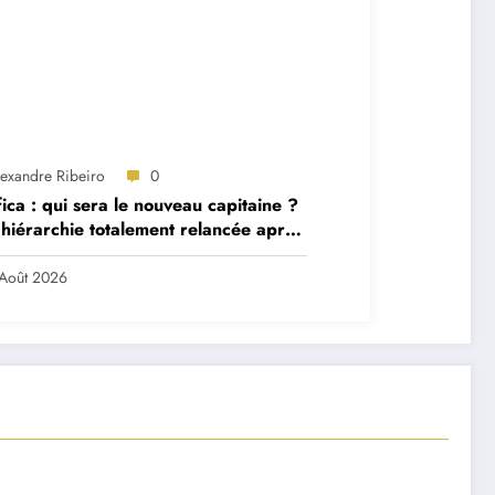
lexandre Ribeiro
0
ica : qui sera le nouveau capitaine ?
hiérarchie totalement relancée après
 départs majeurs
Août 2026