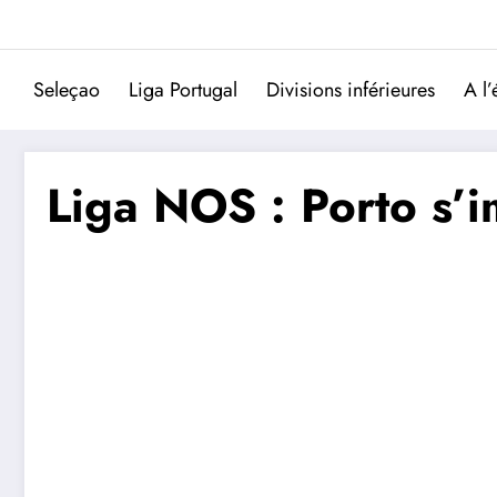
Aller
au
contenu
Seleçao
Liga Portugal
Divisions inférieures
A l’
Liga NOS : Porto s’i