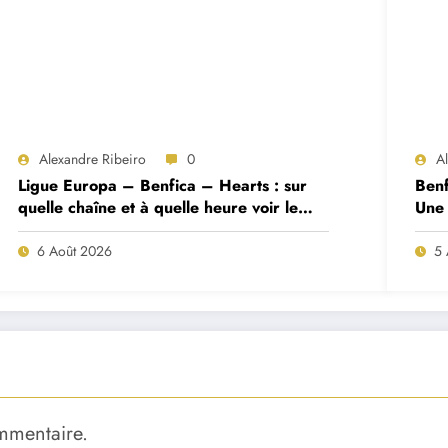
Alexandre Ribeiro
0
A
Ligue Europa – Benfica – Hearts : sur
Benf
quelle chaîne et à quelle heure voir le
Une 
match ?
deux
6 Août 2026
5 
mmentaire.