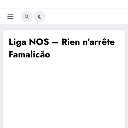
Aller
Trivela
L'actualité du football
au
contenu
portugais
Liga NOS – Rien n’arrête
Famalicão