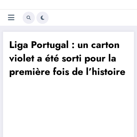
Aller
Trivela
L'actualité du football
au
contenu
portugais
Liga Portugal : un carton
violet a été sorti pour la
première fois de l’histoire