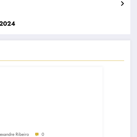
o 2024
lexandre Ribeiro
0