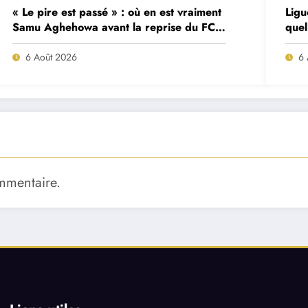
« Le pire est passé » : où en est vraiment
Ligu
Samu Aghehowa avant la reprise du FC
quel
Porto ?
mat
6 Août 2026
6 
mmentaire.