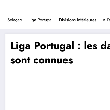
Aller
au
contenu
Seleçao
Liga Portugal
Divisions inférieures
A l’
Liga Portugal : les d
sont connues