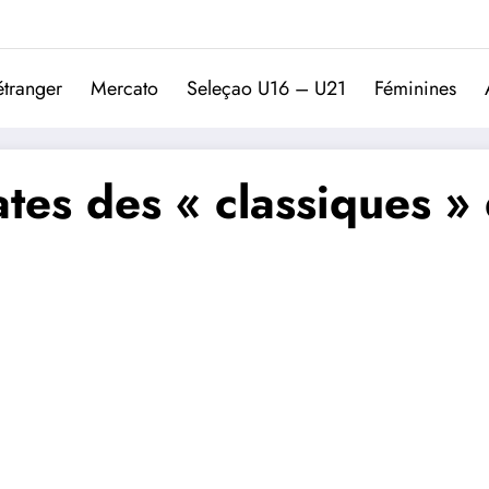
Trivela
L'actualité du football port
étranger
Mercato
Seleçao U16 – U21
Féminines
ates des « classiques » 