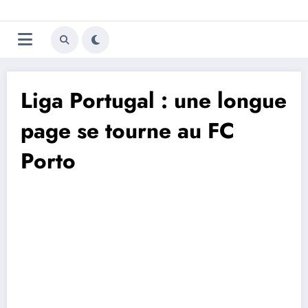
Aller
Trivela
L'actualité du football
au
contenu
portugais
Liga Portugal : une longue
page se tourne au FC
Porto