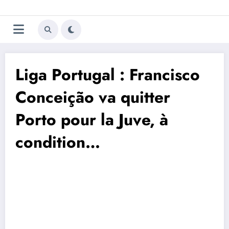
Aller
Trivela
L'actualité du football
au
contenu
portugais
Liga Portugal : Francisco
Conceição va quitter
Porto pour la Juve, à
condition…