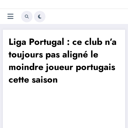
Aller
Trivela
L'actualité du football
au
contenu
portugais
Liga Portugal : ce club n’a
toujours pas aligné le
moindre joueur portugais
cette saison