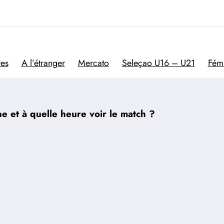
Trivela
L'actualité du football por
res
A l’étranger
Mercato
Seleçao U16 – U21
Fém
ne et à quelle heure voir le match ?