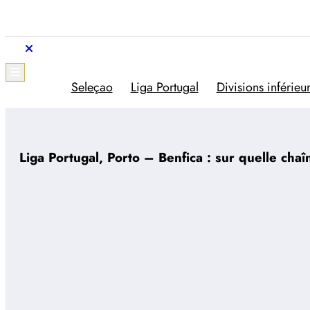
Aller
au
contenu
Trivela
L'actualité du football portugais
Seleçao
Liga Portugal
Divisions inférieu
Liga Portugal, Porto – Benfica : sur quelle chaî