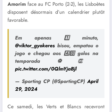
Amorim
face au FC Porto (2-2), les Lisboètes
disposent désormais d’un calendrier plutôt
favorable.
Em apenas 1️⃣ minuto,
@viktor_gyokeres
bisou, empatou o
jogo e chegou aos 4️⃣0️⃣ golos na
temporada ⚽️👏
pic.twitter.com/0QlmYjaBjl
— Sporting CP (@SportingCP)
April
29, 2024
Ce samedi, les Verts et Blancs recevront