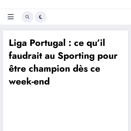
Aller
Trivela
L'actualité du football
au
contenu
portugais
Liga Portugal : ce qu’il
faudrait au Sporting pour
être champion dès ce
week-end