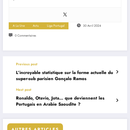
A La Une
Actu
Liga Portugal
30 Avril 2024
0 Commentaires
Previous post
L’incroyable statistique sur la forme actuelle du
super-sub parisien Gonçalo Ramos
Next post
Ronaldo, Otavio, Jota… que deviennent les
Portugais en Arabie Saoudite ?
AUTRES ARTICLES