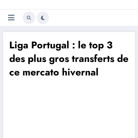
Aller
Trivela
L'actualité du football
au
contenu
portugais
Liga Portugal : le top 3
des plus gros transferts de
ce mercato hivernal