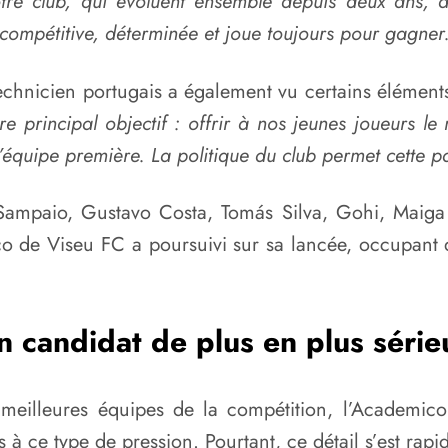
e club, qui évoluent ensemble depuis deux ans, ai
s compétitive, déterminée et joue toujours pour gagner
echnicien portugais a également vu certains éléments
tre principal objectif : offrir à nos jeunes joueurs l
l’équipe première. La politique du club permet cette pa
Sampaio, Gustavo Costa, Tomás Silva, Gohi, Maiga e
ico de Viseu FC a poursuivi sur sa lancée, occupant
n candidat de plus en plus série
 meilleures équipes de la compétition, l’Academic
s à ce type de pression. Pourtant, ce détail s’est ra