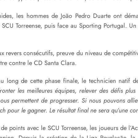
timides, les hommes de João Pedro Duarte ont déma
e
SCU Torreense
, puis face au
Sporting Portugal
. Un
 revers consécutifs, preuve du niveau de compétitivi
ntre contre le
CD Santa Clara
.
au long de cette phase finale, le technicien natif d
ffronter les meilleures équipes, relever des défis pl
 nous permettent de progresser. Si nous pouvons allie
 pour le gagner. Le résultat final ne sera qu’une co
 de points avec le SCU Torreense, les joueurs de l
mpion. Depuis la création de la Liga Revelação, la