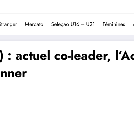
Trivela
L'actualité du football port
étranger
Mercato
Seleçao U16 – U21
Féminines
 : actuel co-leader, l
onner