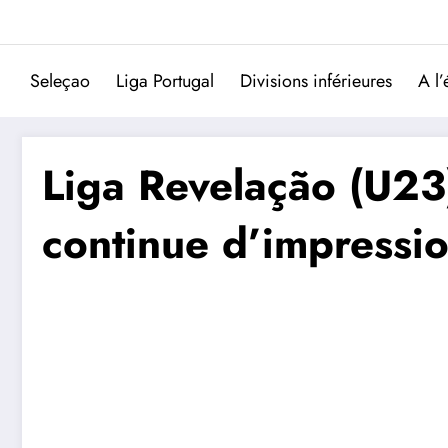
Aller
au
contenu
Seleçao
Liga Portugal
Divisions inférieures
A l’
Liga Revelação (U23)
continue d’impressi