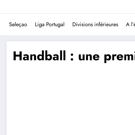
Aller
au
contenu
Seleçao
Liga Portugal
Divisions inférieures
A l’
Handball : une premi