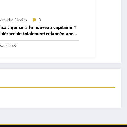
lexandre Ribeiro
0
ica : qui sera le nouveau capitaine ?
hiérarchie totalement relancée après
 départs majeurs
Août 2026