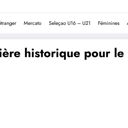
Trivela
L'actualité du football port
étranger
Mercato
Seleçao U16 – U21
Féminines
ère historique pour le