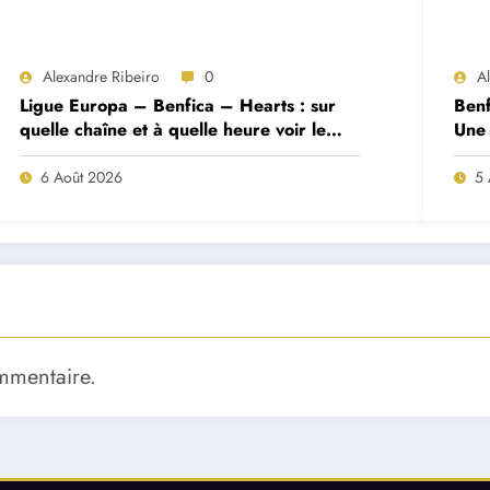
Alexandre Ribeiro
0
A
Ligue Europa – Benfica – Hearts : sur
Benf
quelle chaîne et à quelle heure voir le
Une 
match ?
deux
6 Août 2026
5 
mmentaire.