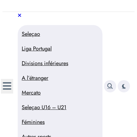
Aller
au
Trivela
L'actualité du football
contenu
portugais
Trivela
L'actualité du football portugais
Seleçao
Liga Portugal
Divisions inférieures
A l’étranger
Mercato
Seleçao U16 – U21
Féminines
Autres sports