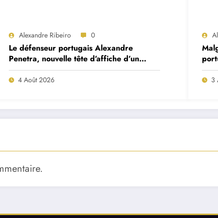
Alexandre Ribeiro
0
A
Le défenseur portugais Alexandre
Malg
Penetra, nouvelle tête d’affiche d’un
port
projet très ambitieux
Pre
4 Août 2026
3 
mmentaire.