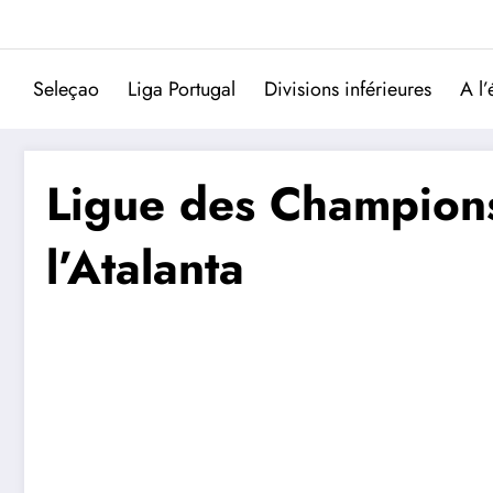
Aller
au
contenu
Seleçao
Liga Portugal
Divisions inférieures
A l’
Ligue des Champions 
l’Atalanta