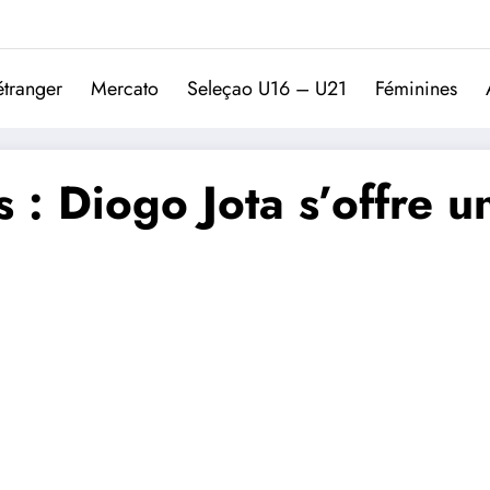
Trivela
L'actualité du football port
étranger
Mercato
Seleçao U16 – U21
Féminines
: Diogo Jota s’offre un