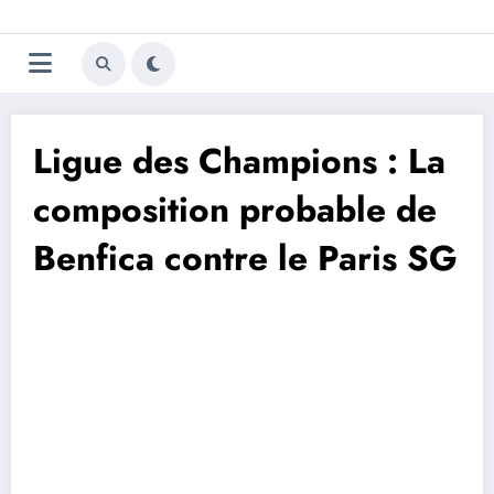
Aller
Trivela
L'actualité du football
au
contenu
portugais
Ligue des Champions : La
composition probable de
Benfica contre le Paris SG