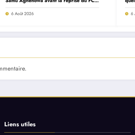
Samu Aghehowa avant la reprise du FC
quel
Porto ?
mat
6 Août 2026
6 
mmentaire.
Liens utiles