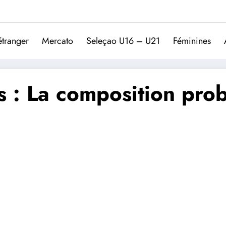
Trivela
L'actualité du football port
étranger
Mercato
Seleçao U16 – U21
Féminines
 : La composition prob