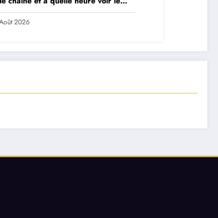
le chaîne et à quelle heure voir le
ch ?
Août 2026