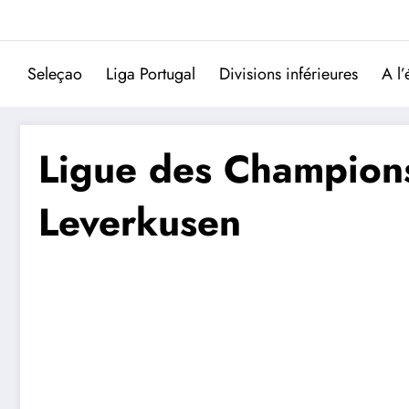
Aller
au
contenu
Seleçao
Liga Portugal
Divisions inférieures
A l’
Ligue des Champions
Leverkusen