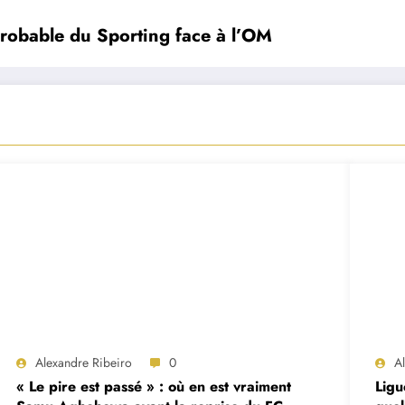
robable du Sporting face à l’OM
Alexandre Ribeiro
0
A
« Le pire est passé » : où en est vraiment
Ligu