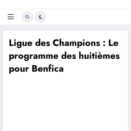
Aller
Trivela
L'actualité du football
au
contenu
portugais
Ligue des Champions : Le
programme des huitièmes
pour Benfica