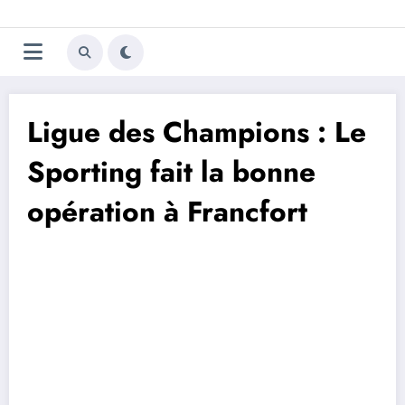
Aller
Trivela
L'actualité du football
au
contenu
portugais
Ligue des Champions : Le
Sporting fait la bonne
opération à Francfort