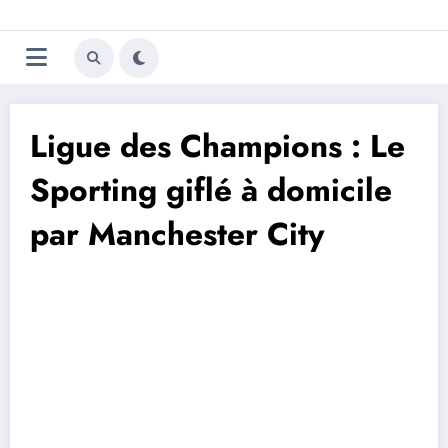
Aller
Trivela
L'actualité du football
au
contenu
portugais
Ligue des Champions : Le
Sporting giflé à domicile
par Manchester City