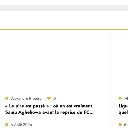
Alexandre Ribeiro
0
A
« Le pire est passé » : où en est vraiment
Ligu
Samu Aghehowa avant la reprise du FC
quel
Porto ?
mat
6 Août 2026
6 