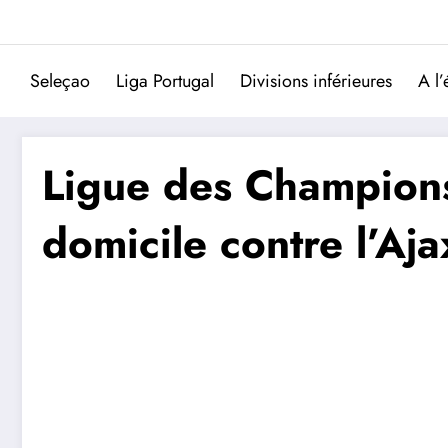
Aller
au
contenu
Seleçao
Liga Portugal
Divisions inférieures
A l’
Ligue des Champions
domicile contre l’Aja