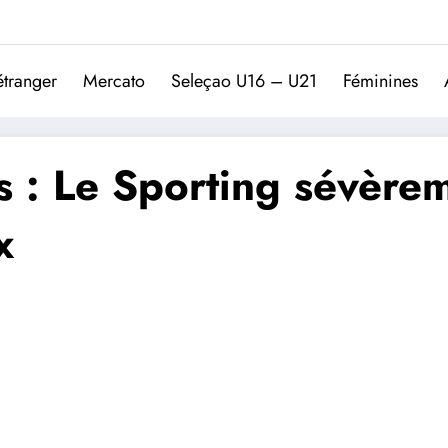
Trivela
L'actualité du football port
étranger
Mercato
Seleçao U16 – U21
Féminines
 : Le Sporting sévèrem
x