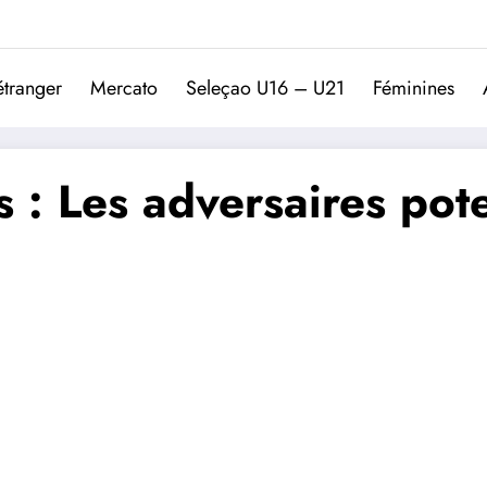
Trivela
L'actualité du football port
étranger
Mercato
Seleçao U16 – U21
Féminines
: Les adversaires pote