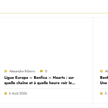
Alexandre Ribeiro
0
A
Ligue Europa – Benfica – Hearts : sur
Benf
quelle chaîne et à quelle heure voir le
Une 
match ?
deux
6 Août 2026
5 