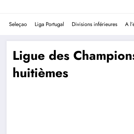
Aller
au
contenu
Seleçao
Liga Portugal
Divisions inférieures
A l’
Ligue des Champions 
huitièmes