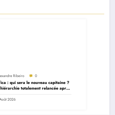
lexandre Ribeiro
0
ica : qui sera le nouveau capitaine ?
hiérarchie totalement relancée après
 départs majeurs
Août 2026