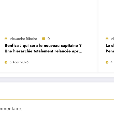
Alexandre Ribeiro
0
A
Benfica : qui sera le nouveau capitaine ?
Le d
Une hiérarchie totalement relancée après
Pene
deux départs majeurs
proj
5 Août 2026
4 
mmentaire.