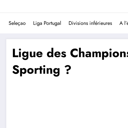
Aller
au
contenu
Seleçao
Liga Portugal
Divisions inférieures
A l’
Ligue des Champions
Sporting ?