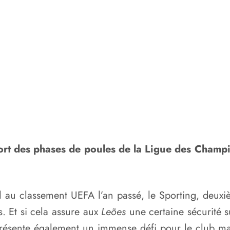
u sort des phases de poules de la Ligue des Cham
 au classement UEFA l’an passé, le Sporting, deuxiè
. Et si cela assure aux
Leões
une certaine sécurité su
présente également un immense défi pour le club 