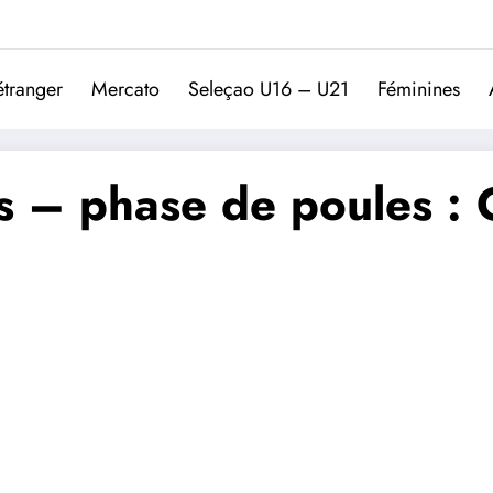
Trivela
L'actualité du football port
étranger
Mercato
Seleçao U16 – U21
Féminines
 – phase de poules : Q