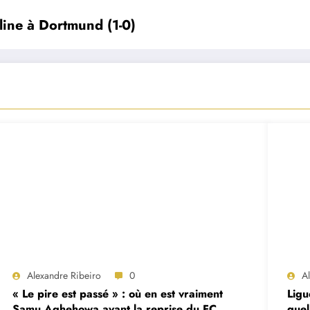
line à Dortmund (1-0)
Alexandre Ribeiro
0
A
« Le pire est passé » : où en est vraiment
Ligu
Samu Aghehowa avant la reprise du FC
quel