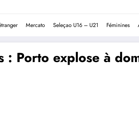
Trivela
L'actualité du football port
étranger
Mercato
Seleçao U16 – U21
Féminines
 : Porto explose à domi