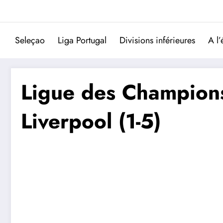
Aller
au
contenu
Seleçao
Liga Portugal
Divisions inférieures
A l’
Ligue des Champions
Liverpool (1-5)