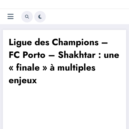
Aller
Trivela
L'actualité du football
au
contenu
portugais
Ligue des Champions –
FC Porto – Shakhtar : une
« finale » à multiples
enjeux