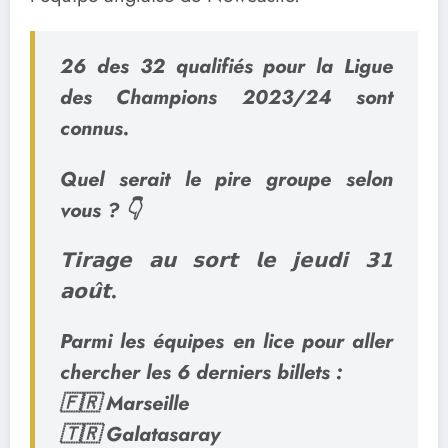
26 des 32 qualifiés pour la Ligue
des Champions 2023/24 sont
connus.
Quel serait le pire groupe selon
vous ? 👇
𝗧𝗶𝗿𝗮𝗴𝗲 𝗮𝘂 𝘀𝗼𝗿𝘁 𝗹𝗲 𝗷𝗲𝘂𝗱𝗶 𝟯𝟭
𝗮𝗼𝘂̂𝘁.
Parmi les équipes en lice pour aller
chercher les 6 derniers billets :
🇫🇷 Marseille
🇹🇷 Galatasaray