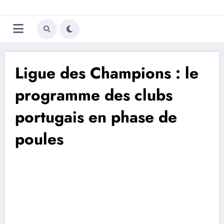
Aller
Trivela
L'actualité du football
au
contenu
portugais
Ligue des Champions : le
programme des clubs
portugais en phase de
poules