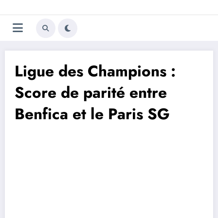
Aller
Trivela
L'actualité du football
au
contenu
portugais
Ligue des Champions :
Score de parité entre
Benfica et le Paris SG