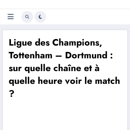
Aller
Trivela
L'actualité du football
au
contenu
portugais
Ligue des Champions,
Tottenham – Dortmund :
sur quelle chaîne et à
quelle heure voir le match
?