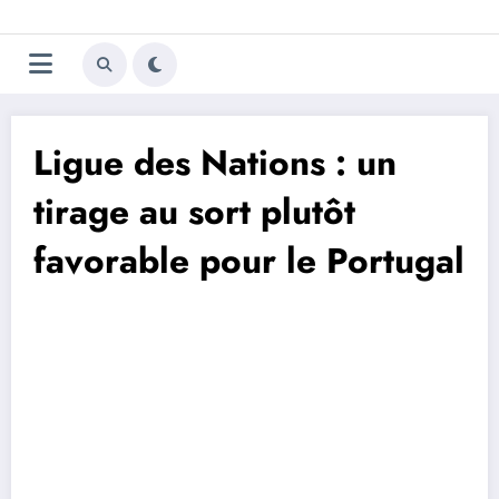
Aller
Trivela
L'actualité du football
au
contenu
portugais
Ligue des Nations : un
tirage au sort plutôt
favorable pour le Portugal