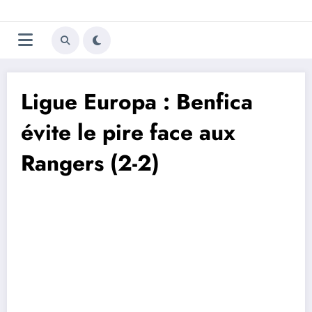
Aller
Trivela
L'actualité du football
au
contenu
portugais
Ligue Europa : Benfica
évite le pire face aux
Rangers (2-2)