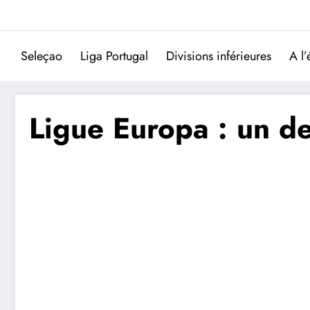
Aller
au
contenu
Seleçao
Liga Portugal
Divisions inférieures
A l’
Ligue Europa : un de