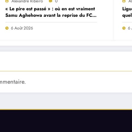
Alexandre Ribeiro
0
A
« Le pire est passé » : où en est vraiment
Ligu
Samu Aghehowa avant la reprise du FC
quel
Porto ?
mat
6 Août 2026
6 
mmentaire.