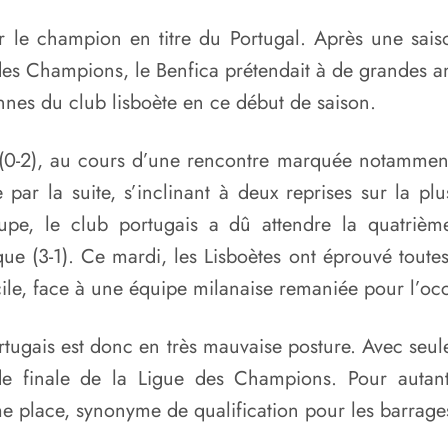
pour le champion en titre du Portugal. Après une sa
es Champions, le Benfica prétendait à de grandes am
ennes du club lisboète en ce début de saison.
 (0-2), au cours d’une rencontre marquée notamment
 par la suite, s’inclinant à deux reprises sur la plu
oupe, le club portugais a dû attendre la quatriè
e (3-1). Ce mardi, les Lisboètes ont éprouvé toutes
icile, face à une équipe milanaise remaniée pour l’oc
rtugais est donc en très mauvaise posture. Avec seul
s de finale de la Ligue des Champions. Pour autan
me place, synonyme de qualification pour les barrage