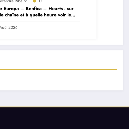
lexandre Ribeiro
0
e Europa – Benfica – Hearts : sur
le chaîne et à quelle heure voir le
ch ?
Août 2026