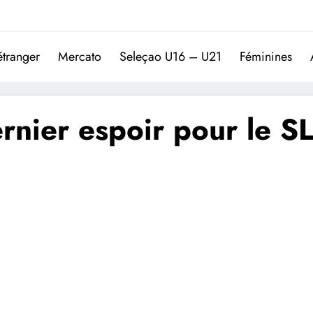
Trivela
L'actualité du football port
étranger
Mercato
Seleçao U16 – U21
Féminines
rnier espoir pour le S