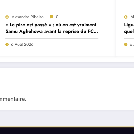
Alexandre Ribeiro
0
A
« Le pire est passé » : où en est vraiment
Ligu
Samu Aghehowa avant la reprise du FC
quel
Porto ?
mat
6 Août 2026
6 
mmentaire.