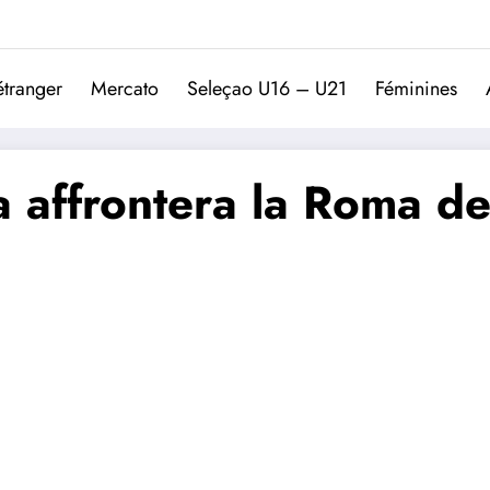
Trivela
L'actualité du football port
étranger
Mercato
Seleçao U16 – U21
Féminines
a affrontera la Roma d