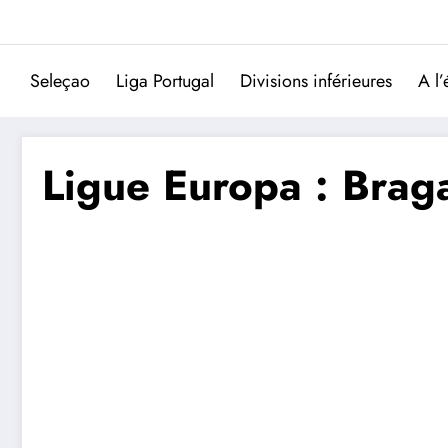
Aller
au
contenu
Seleçao
Liga Portugal
Divisions inférieures
A l’
Ligue Europa : Brag