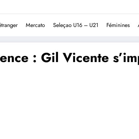
Trivela
L'actualité du football port
étranger
Mercato
Seleçao U16 – U21
Féminines
nce : Gil Vicente s’im