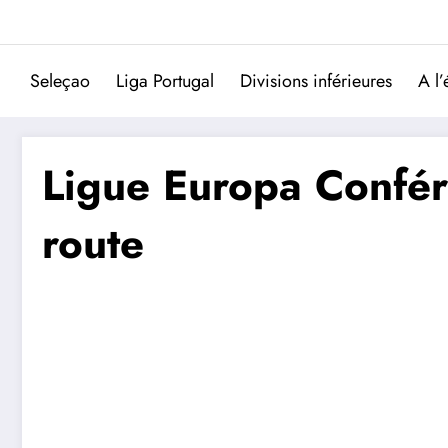
Aller
au
contenu
Seleçao
Liga Portugal
Divisions inférieures
A l’
Ligue Europa Confére
route