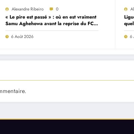
Alexandre Ribeiro
0
A
« Le pire est passé » : où en est vraiment
Ligu
Samu Aghehowa avant la reprise du FC
quel
Porto ?
mat
6 Août 2026
6 
mmentaire.