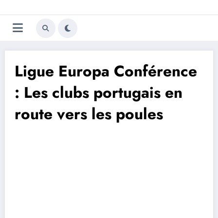
Aller
Trivela
L'actualité du football
au
contenu
portugais
Ligue Europa Conférence
: Les clubs portugais en
route vers les poules