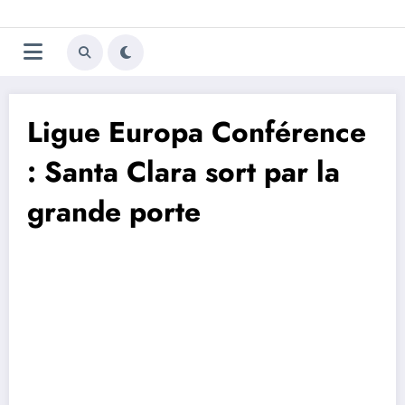
Aller
Trivela
L'actualité du football
au
contenu
portugais
Ligue Europa Conférence
: Santa Clara sort par la
grande porte