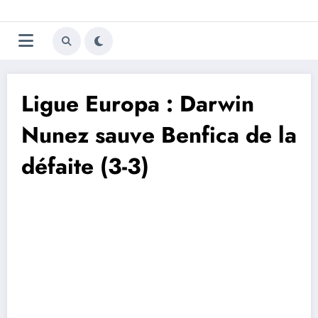
Aller
Trivela
L'actualité du football
au
contenu
portugais
Ligue Europa : Darwin
Nunez sauve Benfica de la
défaite (3-3)