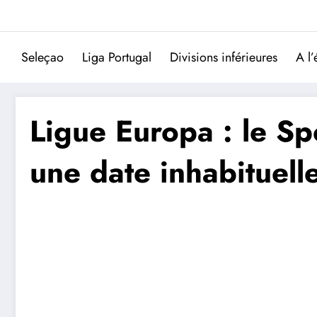
Aller
au
contenu
Seleçao
Liga Portugal
Divisions inférieures
A l’
Ligue Europa : le Spo
une date inhabituell