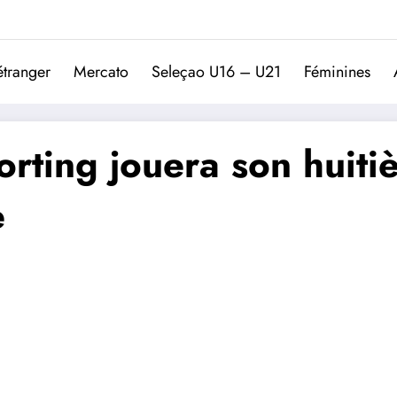
Trivela
L'actualité du football port
étranger
Mercato
Seleçao U16 – U21
Féminines
rting jouera son huitiè
e