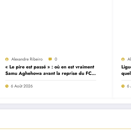
Alexandre Ribeiro
0
A
« Le pire est passé » : où en est vraiment
Ligu
Samu Aghehowa avant la reprise du FC
quel
Porto ?
mat
6 Août 2026
6 