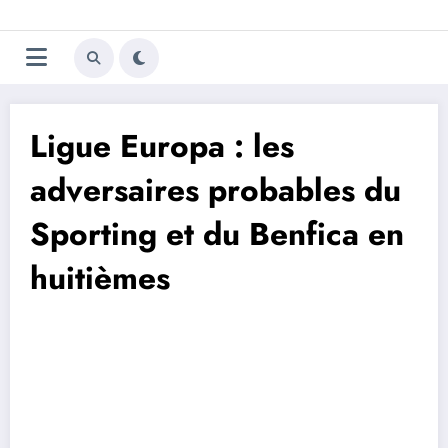
Aller
Trivela
L'actualité du football
au
contenu
portugais
Ligue Europa : les
adversaires probables du
Sporting et du Benfica en
huitièmes