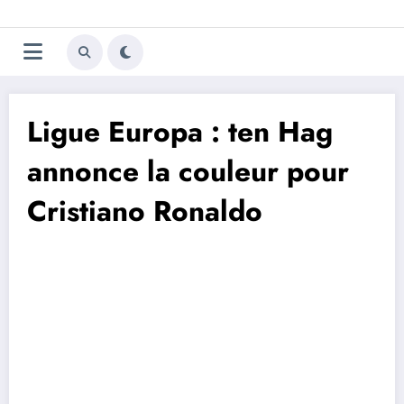
Aller
Trivela
L'actualité du football
au
contenu
portugais
Ligue Europa : ten Hag
annonce la couleur pour
Cristiano Ronaldo