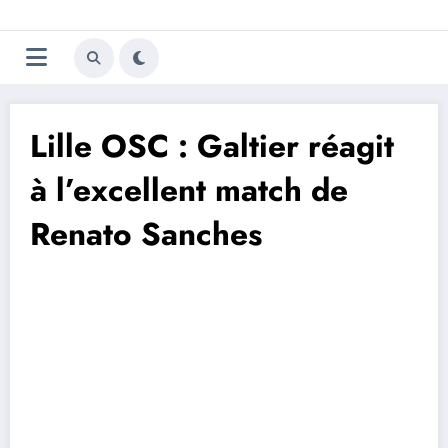
Aller
Trivela
L'actualité du football
au
contenu
portugais
Lille OSC : Galtier réagit
à l’excellent match de
Renato Sanches