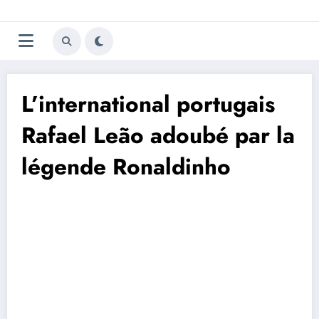
Aller
Trivela
L'actualité du football
au
contenu
portugais
L’international portugais
Rafael Leão adoubé par la
légende Ronaldinho